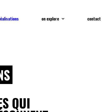
réalisations
on explore
contact
NS
S QUI