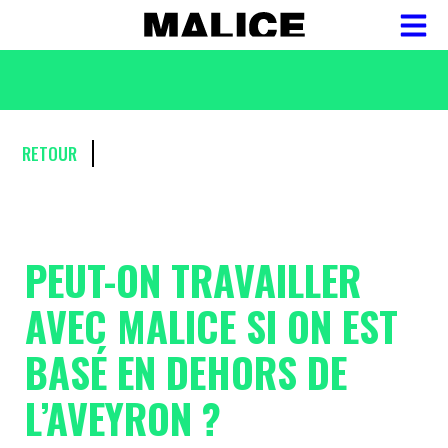
RETOUR
PEUT-ON TRAVAILLER
AVEC MALICE SI ON EST
BASÉ EN DEHORS DE
L’AVEYRON ?