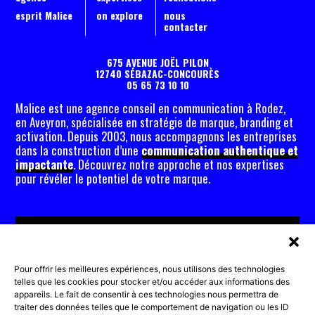
esprit Malice
on explore
nous
contacter
675 AVENUE JOËL PILON
12740 SÉBAZAC-CONCOURÈS
05 65 73 10 10
Malice est une agence conseil en communication à Rodez,
en Aveyron, spécialisée en stratégie de marque, branding et
activation. Depuis 2003, nous accompagnons les entreprises
dans la construction d’une
communication authentique et
impactante
. Découvrez notre approche et nos expertises
pour révéler le potentiel de votre marque.
Votre
communication mérite
Pour offrir les meilleures expériences, nous utilisons des technologies
telles que les cookies pour stocker et/ou accéder aux informations des
d’être accompagnée !
appareils. Le fait de consentir à ces technologies nous permettra de
Discutons-en !
traiter des données telles que le comportement de navigation ou les ID